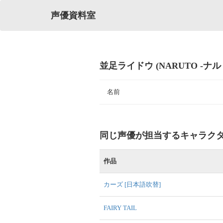
声優資料室
並足ライドウ (NARUTO -ナル
名前
同じ声優が担当するキャラク
作品
カーズ [日本語吹替]
FAIRY TAIL