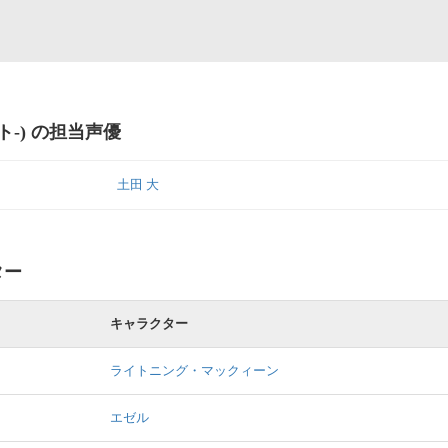
ト-) の担当声優
土田 大
ター
キャラクター
ライトニング・マックィーン
エゼル