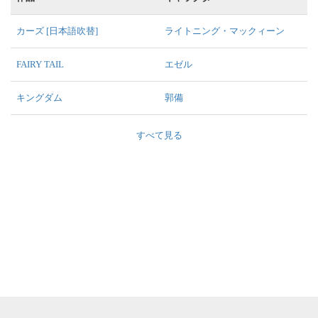
カーズ [日本語吹替]
ライトニング・マックィーン
FAIRY TAIL
エゼル
キングダム
郭備
すべて見る