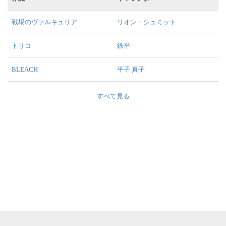
戦場のヴァルキュリア
リオン・シュミット
トリコ
鉄平
BLEACH
平子 真子
すべて見る