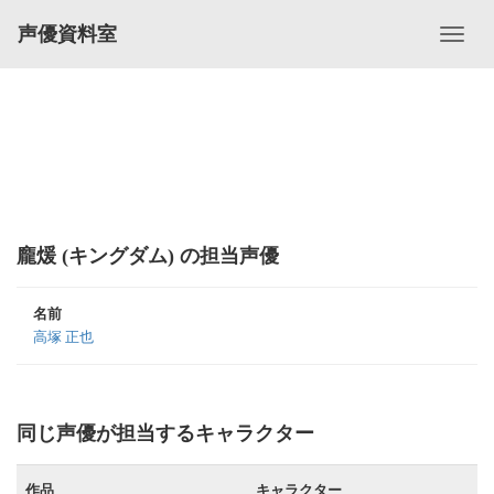
声優資料室
龐煖 (キングダム) の担当声優
名前
高塚 正也
同じ声優が担当するキャラクター
作品
キャラクター