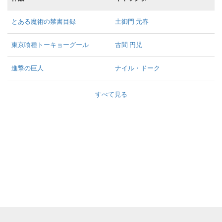
とある魔術の禁書目録
土御門 元春
東京喰種トーキョーグール
古間 円児
進撃の巨人
ナイル・ドーク
すべて見る