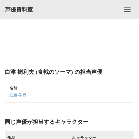
声優資料室
白津 樹利夫 (食戟のソーマ) の担当声優
名前
近藤 孝行
同じ声優が担当するキャラクター
作品
キャラクター