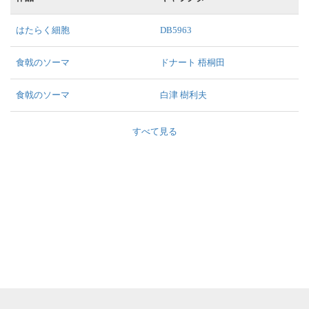
はたらく細胞
DB5963
食戟のソーマ
ドナート 梧桐田
食戟のソーマ
白津 樹利夫
すべて見る