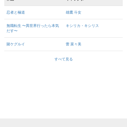
忍者と極道
雄鷹 斗女
無職転生 〜異世界行ったら本気
キシリカ・キシリス
だす〜
賭ケグルイ
蕾 菜々美
すべて見る