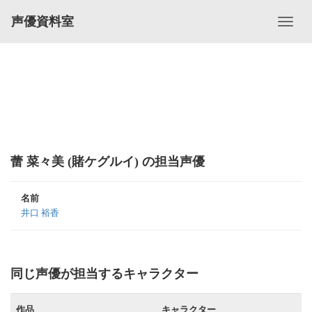
声優資料室
蕾 菜々美 (賭ケグルイ) の担当声優
名前
井口 裕香
同じ声優が担当するキャラクター
作品
キャラクター