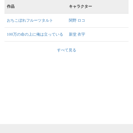
作品
キャラクター
おちこぼれフルーツタルト
関野 ロコ
100万の命の上に俺は立っている
新堂 衣宇
すべて見る