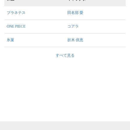
プラネテス
田名部 愛
ONE PIECE
コアラ
氷菓
折木 供恵
すべて見る