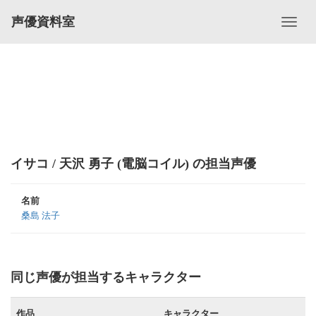
声優資料室
イサコ / 天沢 勇子 (電脳コイル) の担当声優
名前
桑島 法子
同じ声優が担当するキャラクター
作品
キャラクター