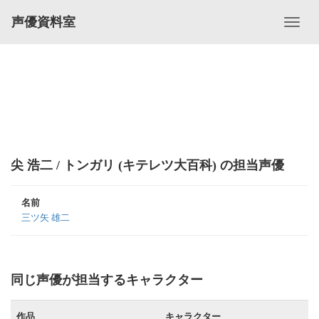
声優資料室
尖 浩二 / トンガリ (キテレツ大百科) の担当声優
名前
三ツ矢 雄二
同じ声優が担当するキャラクター
作品
キャラクター