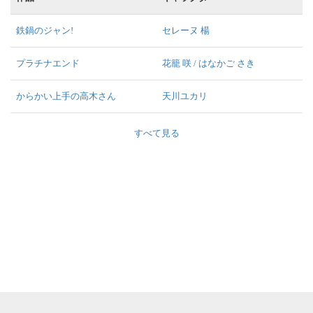
鉄鍋のジャン!
セレーヌ 楊
プラチナエンド
花籠 咲 / はなかご さき
からかい上手の高木さん
天川ユカリ
すべて見る