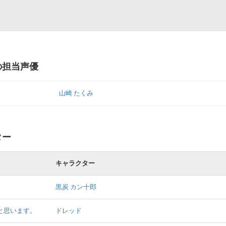
 の担当声優
山崎 たくみ
ター
キャラクター
黒炭 カン十郎
と思います。
ドレッド