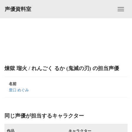
声優資料室
煉󠄁獄 瑠火 / れんごく るか (鬼滅の刃) の担当声優
名前
豊口 めぐみ
同じ声優が担当するキャラクター
作品
キャラクター