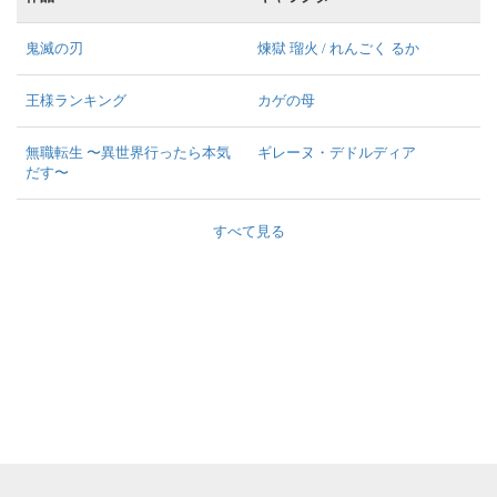
鬼滅の刃
煉󠄁獄 瑠火 / れんごく るか
王様ランキング
カゲの母
無職転生 〜異世界行ったら本気
ギレーヌ・デドルディア
だす〜
すべて見る