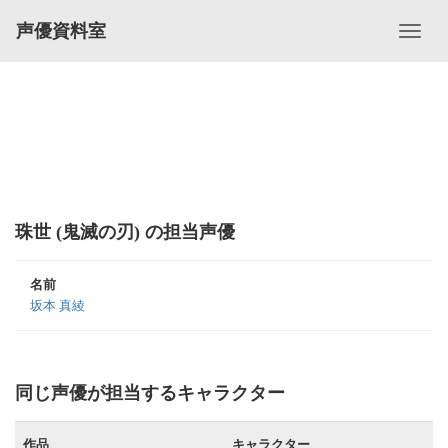
声優資料室
珠世 (鬼滅の刃) の担当声優
名前
坂本 真綾
同じ声優が担当するキャラクター
作品
キャラクター