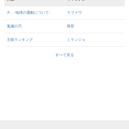
チ。-地球の運動について-
ラファウ
鬼滅の刃
珠世
王様ランキング
ミランジョ
すべて見る