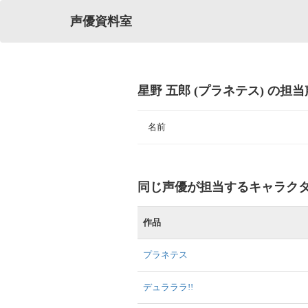
声優資料室
星野 五郎 (プラネテス) の担
名前
同じ声優が担当するキャラク
作品
プラネテス
デュラララ!!