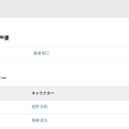
当声優
飯塚 昭三
ター
キャラクター
星野 五郎
粟楠 道元