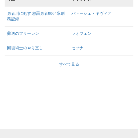
勇者刑に処す 懲罰勇者9004隊刑
パトーシェ・キヴィア
務記録
葬送のフリーレン
ラオフェン
回復術士のやり直し
セツナ
すべて見る