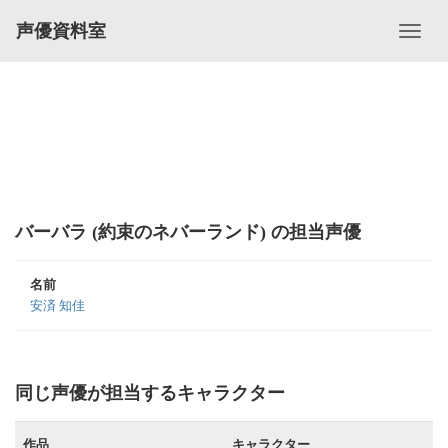
声優資料室
バーバラ (約束のネバーランド) の担当声優
名前
安済 知佳
同じ声優が担当するキャラクター
作品
キャラクター