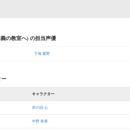
主義の教室へ) の担当声優
下地 紫野
ター
キャラクター
井の頭 心
中野 有香