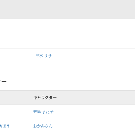
早水 リサ
ター
キャラクター
来島 また子
彷徨う
おかみさん