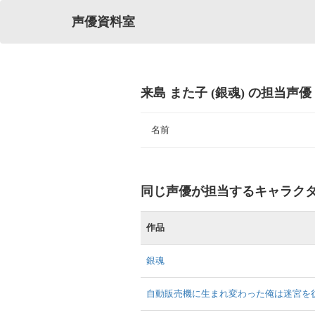
声優資料室
来島 また子 (銀魂) の担当声優
名前
同じ声優が担当するキャラク
作品
銀魂
自動販売機に生まれ変わった俺は迷宮を