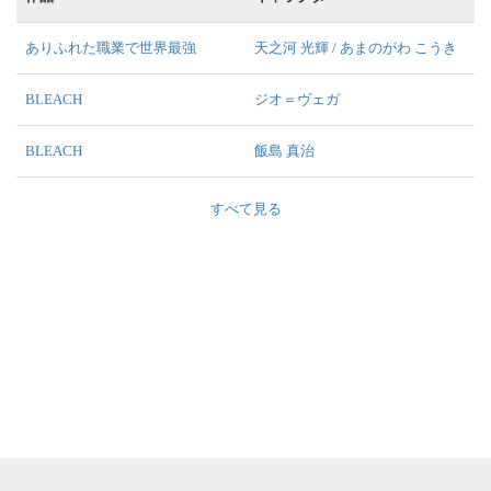
ありふれた職業で世界最強
天之河 光輝 / あまのがわ こうき
BLEACH
ジオ＝ヴェガ
BLEACH
飯島 真治
すべて見る