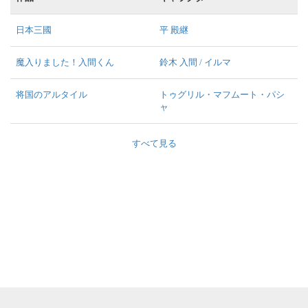
日本三國
平 殿継
魔入りました！入間くん
鈴木 入間 / イルマ
将国のアルタイル
トゥグリル・マフムート・パシ
ャ
すべて見る