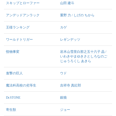
スキップとローファー
山田 建斗
アンデッドアンラック
重野 力 / しげの ちから
王様ランキング
カゲ
ワールドトリガー
レギンデッツ
怪物事変
岩木山雪里白那之五十六子 晶 /
いわきやまゆきさとしろなのご
じゅうろくし あきら
進撃の巨人
ウド
魔法科高校の劣等生
吉祥寺 真紅郎
Dr.STONE
銀狼
寄生獣
ジョー