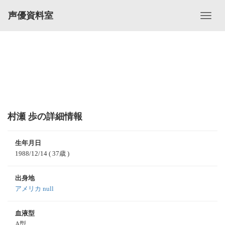
声優資料室
村瀬 歩の詳細情報
生年月日
1988/12/14
( 37歳 )
出身地
アメリカ null
血液型
A型