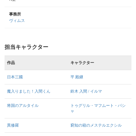
事務所
ヴィムス
担当キャラクター
作品
キャラクター
日本三國
平 殿継
魔入りました！入間くん
鈴木 入間 / イルマ
将国のアルタイル
トゥグリル・マフムート・パシ
ャ
異修羅
窮知の箱のメステルエクシル