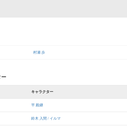
村瀬 歩
ター
キャラクター
平 殿継
鈴木 入間 / イルマ