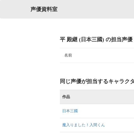
声優資料室
平 殿継 (日本三國) の担当声優
名前
同じ声優が担当するキャラク
作品
日本三國
魔入りました！入間くん